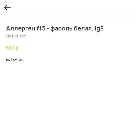
Аллерген f15 - фасоль белая, IgE
SKU:
21-122
550
р.
до 3 суток