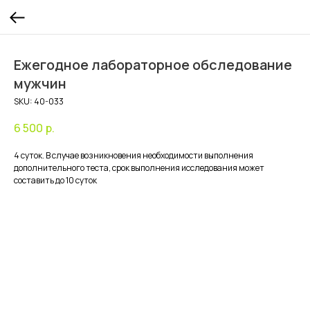
Ежегодное лабораторное обследование
мужчин
SKU:
40-033
6 500
р.
4 суток. В случае возникновения необходимости выполнения
дополнительного теста, срок выполнения исследования может
составить до 10 суток