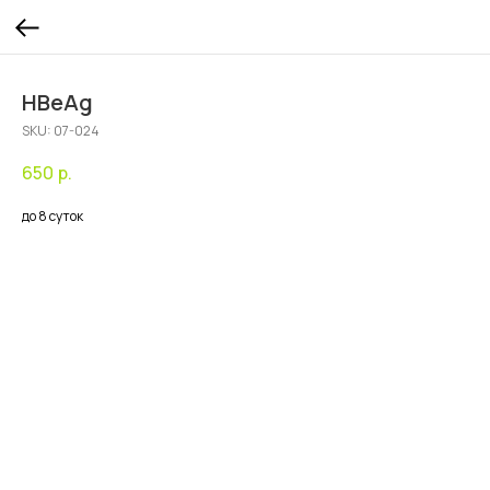
HBeAg
SKU:
07-024
650
р.
до 8 суток