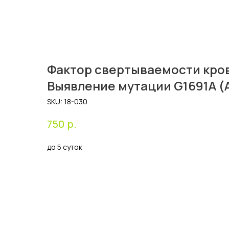
Фактор свертываемости крови
Выявление мутации G1691A (
SKU:
18-030
р.
750
до 5 суток