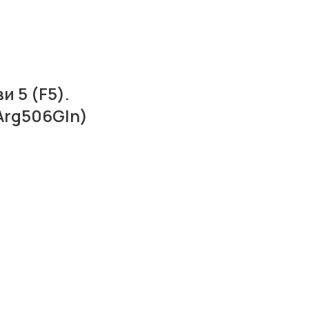
 5 (F5).
Arg506Gln)