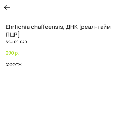
Ehrlichia chaffeensis, ДНК [реал-тайм
ПЦР]
SKU:
09-040
290
р.
до 2 суток