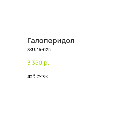
Галоперидол
SKU:
15-025
р.
3 350
до 5 суток