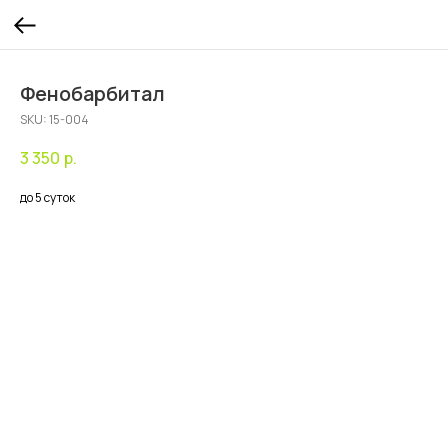
Фенобарбитал
SKU:
15-004
3 350
р.
до 5 суток