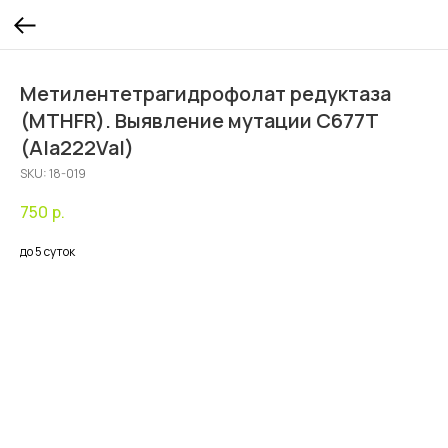
Метилентетрагидрофолат редуктаза
(MTHFR). Выявление мутации C677T
(Ala222Val)
SKU:
18-019
750
р.
до 5 суток