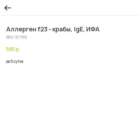
Аллерген f23 - крабы, IgE, ИФА
SKU:
21-759
580
р.
до 5 суток