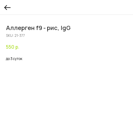
Аллерген f9 - рис, IgG
SKU:
21-377
550
р.
до 3 суток