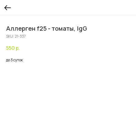
Аллерген f25 - томаты, IgG
SKU:
21-337
550
р.
до 3 суток