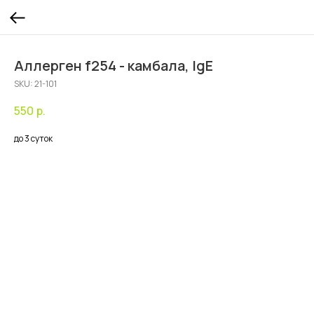
Аллерген f254 - камбала, IgE
SKU:
21-101
550
р.
до 3 суток