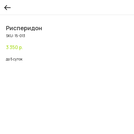
Рисперидон
SKU:
15-013
3 350
р.
до 5 суток