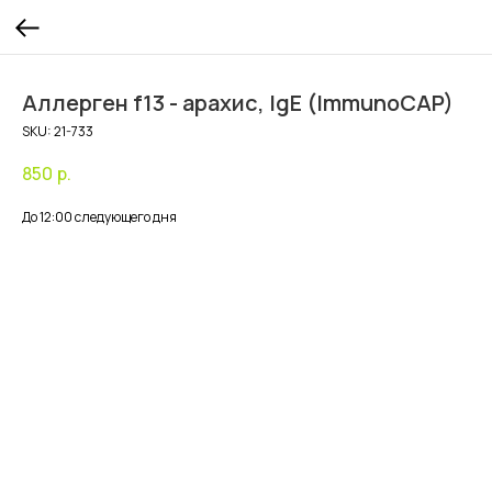
Аллерген f13 - арахис, IgE (ImmunoCAP)
SKU:
21-733
850
р.
До 12:00 следующего дня