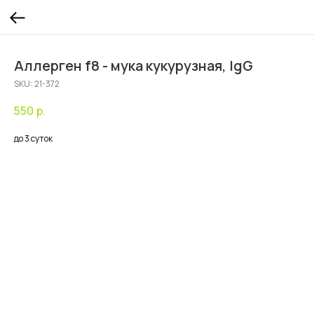
Аллерген f8 - мука кукурузная, IgG
SKU:
21-372
550
р.
до 3 суток