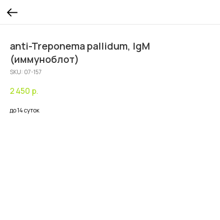
anti-Treponema pallidum, IgM
(иммуноблот)
SKU:
07-157
2 450
р.
до 14 суток