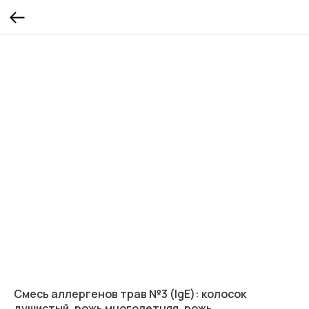
Смесь аллергенов трав №3 (IgE): колосок
душистый, рожь многолетняя, рожь