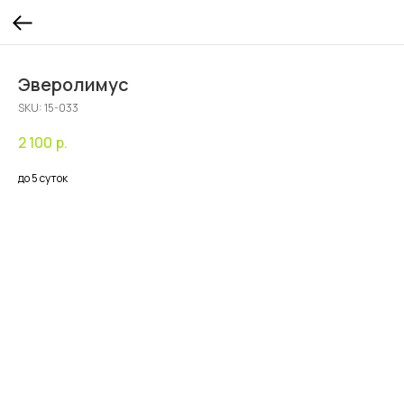
Эверолимус
SKU:
15-033
2 100
р.
до 5 суток