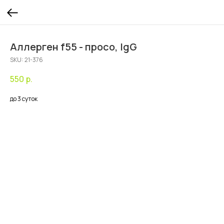
Аллерген f55 - просо, IgG
SKU:
21-376
550
р.
до 3 суток