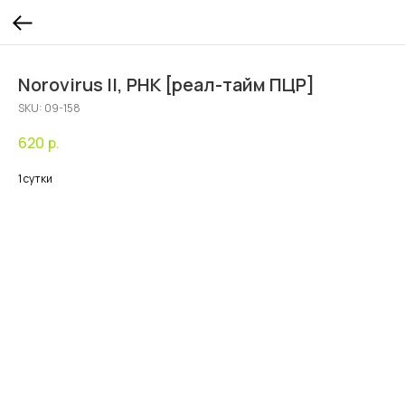
Norovirus II, РНК [реал-тайм ПЦР]
SKU:
09-158
620
р.
1 сутки