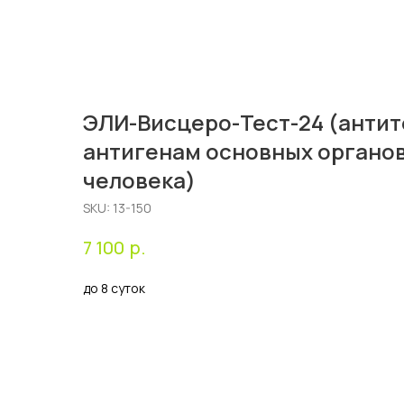
ЭЛИ-Висцеро-Тест-24 (антите
антигенам основных органов
человека)
SKU:
13-150
р.
7 100
до 8 суток