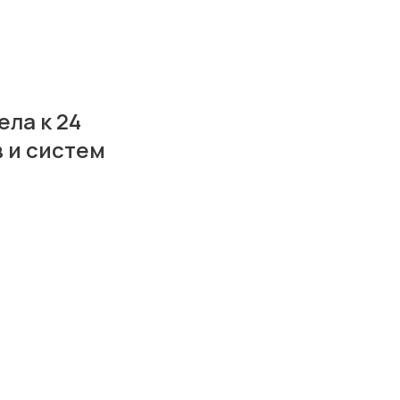
ла к 24
 и систем