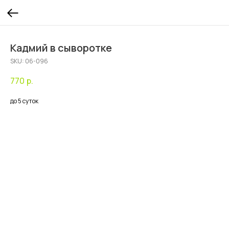
Кадмий в сыворотке
SKU:
06-096
770
р.
до 5 суток