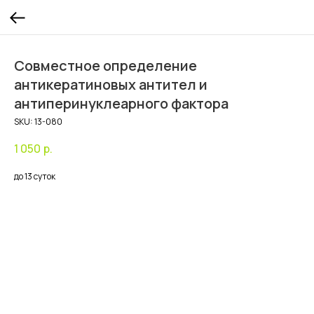
Совместное определение
антикератиновых антител и
антиперинуклеарного фактора
SKU:
13-080
1 050
р.
до 13 суток