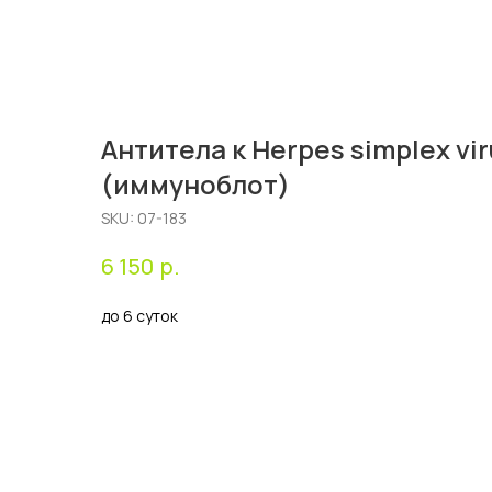
Антитела к Herpes simplex viru
(иммуноблот)
SKU:
07-183
р.
6 150
до 6 суток