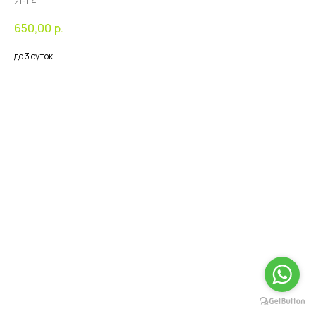
21-114
650,00
р.
до 3 суток