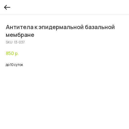
Антитела к эпидермальной базальной
мембране
SKU:
13-037
850
р.
до 10 суток