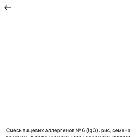
Смесь пищевых аллергенов № 6 (IgG): рис, семена
кунжута, пшеничная мука, гречневая мука, соевые