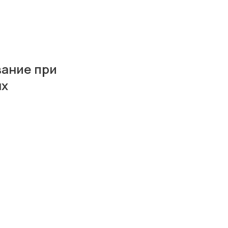
ание при
ях