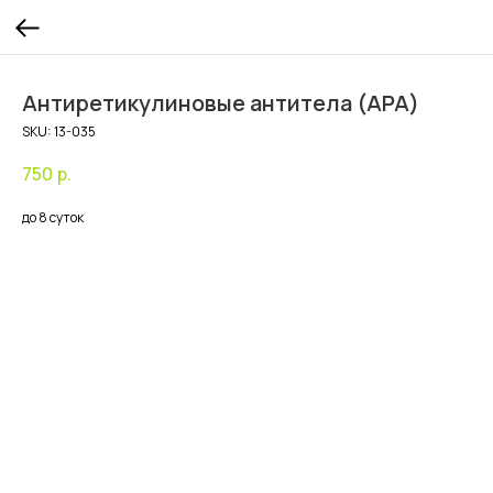
Антиретикулиновые антитела (APA)
SKU:
13-035
750
р.
до 8 суток