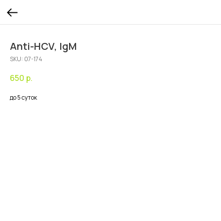
Anti-HCV, IgM
SKU:
07-174
650
р.
до 5 суток