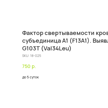
Фактор свертываемости кров
субъединица A1 (F13A1). Выя
G103T (Val34Leu)
SKU:
18-025
р.
750
до 5 суток